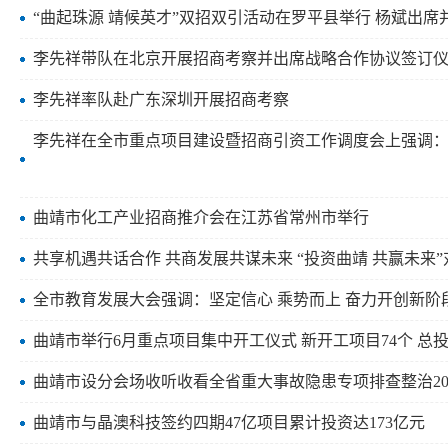
“曲起珠源 靖候英才”双招双引活动在罗平县举行 杨斌出
李先祥带队在北京开展招商考察并出席战略合作协议签订
李先祥率队赴广东深圳开展招商考察
李先祥在全市重点项目建设暨招商引资工作调度会上强调：
曲靖市化工产业招商推介会在江苏省常州市举行
共享机遇共话合作 共商发展共谋未来 “投资曲靖 共赢未来
全市教育发展大会强调：坚定信心 乘势而上 奋力开创新
曲靖市举行6月重点项目集中开工仪式 新开工项目74个 总投资
曲靖市设分会场收听收看全省重大事故隐患专项排查整治20
曲靖市与晶澳科技签约四期47亿项目累计投资达173亿元